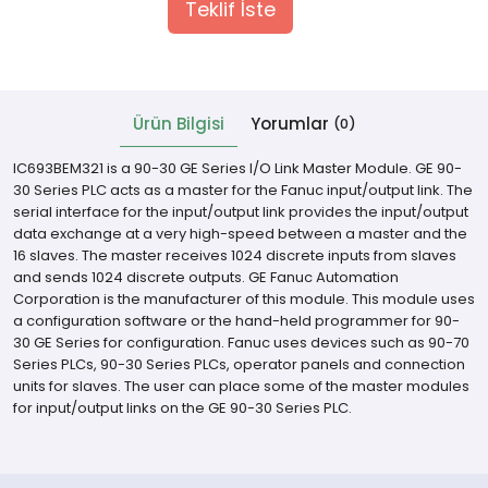
Teklif İste
 Cihazlar
Ürün Bilgisi
Yorumlar
(0)
IC693BEM321 is a 90-30 GE Series I/O Link Master Module. GE 90-
30 Series PLC acts as a master for the Fanuc input/output link. The
serial interface for the input/output link provides the input/output
data exchange at a very high-speed between a master and the
16 slaves. The master receives 1024 discrete inputs from slaves
and sends 1024 discrete outputs. GE Fanuc Automation
Corporation is the manufacturer of this module. This module uses
a configuration software or the hand-held programmer for 90-
30 GE Series for configuration. Fanuc uses devices such as 90-70
Series PLCs, 90-30 Series PLCs, operator panels and connection
units for slaves. The user can place some of the master modules
for input/output links on the GE 90-30 Series PLC.