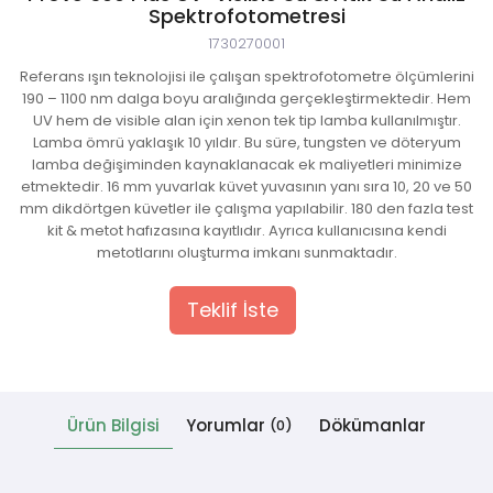
Spektrofotometresi
1730270001
 Cihazlar
Referans ışın teknolojisi ile çalışan spektrofotometre ölçümlerini
190 – 1100 nm dalga boyu aralığında gerçekleştirmektedir. Hem
UV hem de visible alan için xenon tek tip lamba kullanılmıştır.
Lamba ömrü yaklaşık 10 yıldır. Bu süre, tungsten ve döteryum
lamba değişiminden kaynaklanacak ek maliyetleri minimize
etmektedir. 16 mm yuvarlak küvet yuvasının yanı sıra 10, 20 ve 50
mm dikdörtgen küvetler ile çalışma yapılabilir. 180 den fazla test
kit & metot hafızasına kayıtlıdır. Ayrıca kullanıcısına kendi
metotlarını oluşturma imkanı sunmaktadır.
Teklif İste
Ürün Bilgisi
Yorumlar
Dökümanlar
(0)