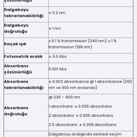
çözünürlüğü
Dalgaboyu
± 0.2 nm
tekrarlanabilirliği
Dalgaboyu
± 1 nm
doğruluğu
≤ 0.1 % transmission (340 nm); ≤ 1 %
Kaçak ışık
transmission (198 nm)
Fotometrik aralık
± 3.0 Abs
Absorbans
0.001 Abs
çözünürlüğü
Absorbans
± 0.003 absorbance @ 1 absorbance (200
tekrarlanabilirliği
nm ve 900 nm arasında)
@ 230 – 900 nm
1 absorbans: ± 0.005 absorbans
Absorbans
doğruluğu
2 absorbans: ± 0.005 absorbans
2.5 absorbans: ± 0.008 absorbans
Dalgaboyu aralığında serbest seçim