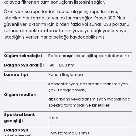
kolayca filtrenen tüm sonuçların listesini sağlar.
Özet ve kısa raporlardan kapsamlı geniş raporlamaya,
istenilen her formatta veri aktarımı sağlar. Prove 300 Plus
güvenli veri aktarımı için birden fazla yol sunar: USB portunu
kullanarak spektrofotometrenizi yazıcıya bağlayabilir veya
istediğiniz verileri harici belleğe kaydedebilirsiniz.
Ölçüm teknolojisi
Referans ışın teknolojili spektrofotometre
Dalgaboyu aralığı
190 – 1,100 nm
Lamba tipi
Xenon flaş lamba
Konsantrasyon, absorbans, transmisyon,
çoklu dalgaboyları,
Ölçüm modları
absorbans veya transmisyon modlarında
spektra taramaları ve kinetikler
Spektral bant
4 nm
genişliği
Dalgaboyu
1 nm (tarama 0.1 nm)