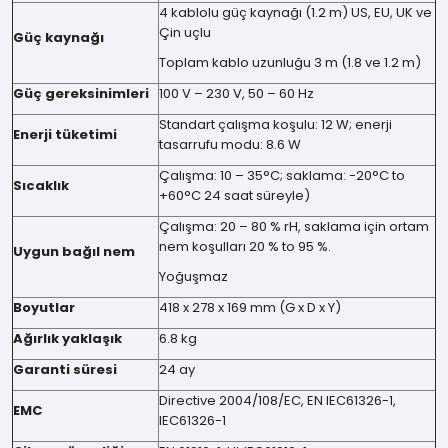
4 kablolu güç kaynağı (1.2 m) US, EU, UK ve
Çin uçlu
Güç kaynağı
Toplam kablo uzunluğu 3 m (1.8 ve 1.2 m)
Güç gereksinimleri
100 V – 230 V, 50 – 60 Hz
Standart çalışma koşulu: 12 W; enerji
Enerji tüketimi
tasarrufu modu: 8.6 W
Çalışma: 10 – 35°C; saklama: -20°C to
Sıcaklık
+60°C 24 saat süreyle)
Çalışma: 20 – 80 % rH, saklama için ortam
nem koşulları 20 % to 95 %.
Uygun bağıl nem
Yoğuşmaz
Boyutlar
418 x 278 x 169 mm (G x D x Y)
Ağırlık yaklaşık
6.8 kg
Garanti süresi
24 ay
Directive 2004/108/EC, EN IEC61326-1,
EMC
IEC61326-1