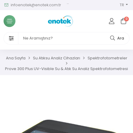
infoenotek@enotek.com.tr
0 (212) 288 12 58
TR
Tüm Kategoriler
0
ve Kalibrasyon Masası
VENLİĞİ VE İŞÇİ SAĞLIĞI CİHAZLARI
Ara
/ SIM Sürekli Atıksu İzleme Sistemleri
Ana Sayfa
Su Atıksu Analiz Cihazları
Spektrofotometreler
metreler
Prove 300 Plus UV-Visible Su & Atık Su Analiz Spektrofotometresi
ıksu Analiz Cihazları
s Gaz Analizörleri
s Nem Analizörleri
ç Ölçerler ve Kalibratörler