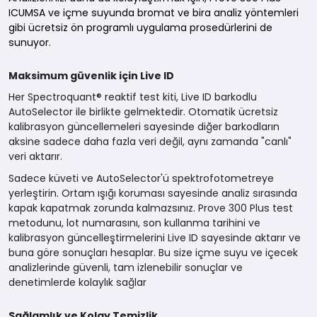
ICUMSA ve
içme suyunda bromat
ve
bira analiz
yöntemleri
gibi ücretsiz ön programlı uygulama prosedürlerini de
sunuyor.
Maksimum güvenlik için Live ID
Her Spectroquant® reaktif test kiti, Live ID barkodlu
AutoSelector ile birlikte gelmektedir. Otomatik ücretsiz
kalibrasyon güncellemeleri sayesinde diğer barkodların
aksine sadece daha fazla veri değil, aynı zamanda "canlı"
veri aktarır.
Sadece küveti ve AutoSelector'ü spektrofotometreye
yerleştirin. Ortam ışığı koruması sayesinde analiz sırasında
kapak kapatmak zorunda kalmazsınız. Prove 300 Plus test
metodunu, lot numarasını, son kullanma tarihini ve
kalibrasyon güncelleştirmelerini Live ID sayesinde aktarır ve
buna göre sonuçları hesaplar. Bu size içme suyu ve içecek
analizlerinde güvenli, tam izlenebilir sonuçlar ve
denetimlerde kolaylık sağlar
Sağlamlık ve Kolay Temizlik