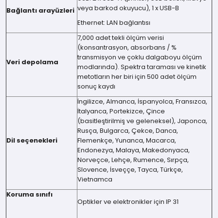
veya barkod okuyucu), 1 x USB-B
Bağlantı arayüzleri
Ethernet: LAN bağlantısı
7,000 adet tekli ölçüm verisi
(konsantrasyon, absorbans / %
transmisyon ve çoklu dalgaboyu ölçüm
Veri depolama
modlarında). Spektra taraması ve kinetik
metotların her biri için 500 adet ölçüm
sonuç kaydı
İngilizce, Almanca, İspanyolca, Fransızca,
İtalyanca, Portekizce, Çince
(basitleştirilmiş ve geleneksel), Japonca,
Rusça, Bulgarca, Çekce, Danca,
Dil seçenekleri
Flemenkçe, Yunanca, Macarca,
Endonezya, Malaya, Makedonyaca,
Norveçce, Lehçe, Rumence, Sırpça,
Slovence, İsveççe, Tayca, Türkçe,
Vietnamca
Koruma sınıfı
Optikler ve elektronikler için IP 31