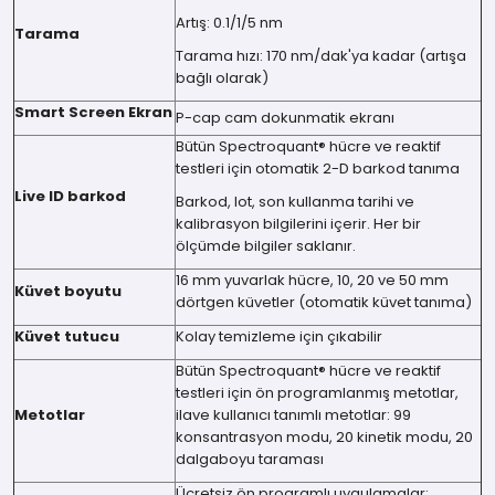
Artış: 0.1/1/5 nm
Tarama
Tarama hızı: 170 nm/dak'ya kadar (artışa
bağlı olarak)
Smart Screen Ekran
P-cap cam dokunmatik ekranı
Bütün Spectroquant® hücre ve reaktif
testleri için otomatik 2-D barkod tanıma
Live ID barkod
Barkod, lot, son kullanma tarihi ve
kalibrasyon bilgilerini içerir. Her bir
ölçümde bilgiler saklanır.
16 mm yuvarlak hücre, 10, 20 ve 50 mm
Küvet boyutu
dörtgen küvetler (otomatik küvet tanıma)
Küvet tutucu
Kolay temizleme için çıkabilir
Bütün Spectroquant® hücre ve reaktif
testleri için ön programlanmış metotlar,
Metotlar
ilave kullanıcı tanımlı metotlar: 99
konsantrasyon modu, 20 kinetik modu, 20
dalgaboyu taraması
Ücretsiz ön programlı uygulamalar: