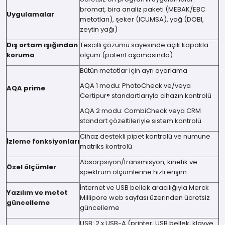
bromat, bira analiz paketi (MEBAK/EBC
Uygulamalar
metotları), şeker (ICUMSA), yağ (DOBI,
zeytin yağı)
Dış ortam ışığından
Tescilli çözümü sayesinde açık kapakla
koruma
ölçüm (patent aşamasında)
Bütün metotlar için ayrı ayarlama
AQA 1 modu: PhotoCheck ve/veya
AQA prime
Certipur® standartlarıyla cihazın kontrolü
AQA 2 modu: CombiCheck veya CRM
standart çözeltileriyle sistem kontrolü
Cihaz destekli pipet kontrolü ve numune
İzleme fonksiyonları
matriks kontrolü
Absorpsiyon/transmisyon, kinetik ve
Özel ölçümler
spektrum ölçümlerine hızlı erişim
İnternet ve USB bellek aracılığıyla Merck
Yazılım ve metot
Millipore web sayfası üzerinden ücretsiz
güncelleme
güncelleme
USB: 2 x USB-A (printer, USB bellek, klavye