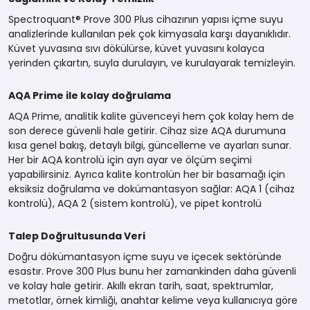
Spectroquant® Prove 300 Plus cihazının yapısı içme suyu
analizlerinde kullanılan pek çok kimyasala karşı dayanıklıdır.
Küvet yuvasına sıvı dökülürse, küvet yuvasını kolayca
yerinden çıkartın, suyla durulayın, ve kurulayarak temizleyin.
AQA Prime ile kolay doğrulama
AQA Prime, analitik kalite güvenceyi hem çok kolay hem de
son derece güvenli hale getirir. Cihaz size AQA durumuna
kısa genel bakış, detaylı bilgi, güncelleme ve ayarları sunar.
Her bir AQA kontrolü için ayrı ayar ve ölçüm seçimi
yapabilirsiniz. Ayrıca kalite kontrolün her bir basamağı için
eksiksiz doğrulama ve dokümantasyon sağlar: AQA 1 (cihaz
kontrolü), AQA 2 (sistem kontrolü), ve pipet kontrolü
Talep Doğrultusunda Veri
Doğru dökümantasyon içme suyu ve içecek sektöründe
esastır. Prove 300 Plus bunu her zamankinden daha güvenli
ve kolay hale getirir. Akıllı ekran tarih, saat, spektrumlar,
metotlar, örnek kimliği, anahtar kelime veya kullanıcıya göre