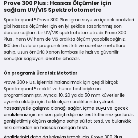
Prove 300 Plus : Hassas Ölçümler için
sağlam UV/VIS Spektrofotometre
Spectroquant® Prove 300 Plus içme suyu ve içecek analizleri
gibi hassas ölçümler için en iyi şekilde tasarlanmış son
derece sağlam bir UV/VIS spektrofotometredir Prove 300
Plus , hem UV hem de VIS aralıkta ölçüm yapabileceğiniz,
180'den fazla ön programlı test kiti ve ücretsiz metotlara
sahip, uzun ömürlü Xenon lambası ile hızlı ve güvenilir
sonuçlar sağlayan ideal bir cihazdır.
Ön programlı Ücretsiz Metotlar
Prove 300 Plus, işlerinizi hızlandırmak için çeşitli birçok
Spectroquant® reaktif ve hücre testleriyle ön
programlanmıştır. Ayrıca, 10, 20 ya da 50 mm küvetler ile
uyumlu olduğu için farklı ölçüm aralıklarında
yüksek
hassasiyetle çalışma olanağı sağlar. Içme suyu ve içecek
analizleriniz için
en son geliştirdiğimiz test kitlerimiz
şunlardır:
genişletilmiş ölçüm aralığına sahip sülfat testi, ve bulanıklık
riski olmadan en hassas mangan testi.
Analizlerinizi daha da kolaylaştırmak için, Prove 300 Plus