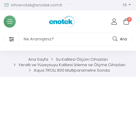
infoenotek@enotek.com.tr
0 (212) 288 12 58
TR
Tüm Kategoriler
0
ve Kalibrasyon Masası
VENLİĞİ VE İŞÇİ SAĞLIĞI CİHAZLARI
Ara
/ SIM Sürekli Atıksu İzleme Sistemleri
Ana Sayfa
Su Kalitesi Ölçüm Cihazları
Yeraltı ve Yüzeysuyu Kalitesi İzleme ve Ölçme Cihazları
metreler
Aqua TROLL 800 Multiparametre Sonda
ıksu Analiz Cihazları
s Gaz Analizörleri
s Nem Analizörleri
ç Ölçerler ve Kalibratörler