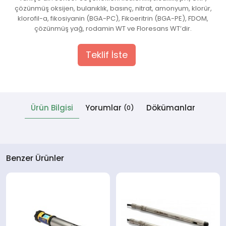
çözünmüş oksijen, bulanıklık, basınç, nitrat, amonyum, klorür,
klorofil-a, fikosiyanin (BGA-PC), Fikoeritrin (BGA-PE), FDOM,
çözünmüş yağ, rodamin WT ve Floresans WT’dir.
Teklif İste
Ürün Bilgisi
Yorumlar
Dökümanlar
(0)
Benzer Ürünler