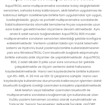
AquaTROLL serisi multiparametre sondalar kolay değiştirilebilir
sensörleri, sahada kolay kalibrasyon, akıllı telefon uygulaması ile
 Cihazlar
kablosuz iletişim özellikleriyle birlikte tüm uygulamalar için uygun,
özelleştirilebilir, güçlü ve portatif multiparametre sondalardır.
Sabit kullanımlarda otomatik temizleme fırçası sayesinde uzun
süre bakım gerektirmeden ölçümlere devam etmektedir. Aynı
anda 6 adet sensör bağlanabilen AquaTROLL 800 model
multiparametre sondanın sensörleri istenildiği şekilde konfigüre
edilebilmektedir. Verilerin uzaktan takibi için VuLink telemetri
sistemi ve HydroVu bulut yazılımıyla birlikte kullanılabilmesinin
yanı sıra WirelessTROLL Com bluetooth bağlantı ekipmanıyla
birlikte sahada anlık ölçümler de yapılabilmektedir. AquaTROLL
800, 2 adet alkalin D pille uzun süre sorunsuz bir şekilde
çalışabilmekte ve ölçüm verilerini dahili hafızasına
kaydedebilmektedir. Harici veri kaydedicilerle birlikte kullanım
için RS-485, 4-20 mA ve SDI-12 çıkışlarına sahiptir. Harici veri
kaydediciyle kullanılması durumunda kalibrasyon işlemleri dahili
bluetooth bağlantı özelliği üzerinden kolaylıkla yapılabilmektedir.
Akıllı telefon veya tabletler üzerinden bluetooth ile
multiparametre sondalara bağlanmak için kullanılacak olan
VuSitu yazılımı tamamen ücretsiz olarak sunulmaktadır ve
Türkçe’dir. Sensör Seçenekleri: iletkenlik/sıcaklık, pH/ORP,