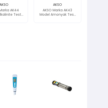
AKSO
AKSO
Marka AK44
AKSO Marka AK43
kalinite Test
Model Amonyak Test
Cihazı
Cihazı