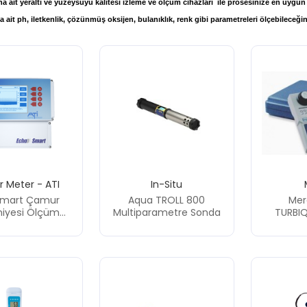
ına ait yeraltı ve yüzeysuyu kalitesi izleme ve ölçüm cihazları ile prosesinize en uy
ait ph, iletkenlik, çözünmüş oksijen, bulanıklık, renk gibi parametreleri ölçebileceğini
 Meter - ATI
In-Situ
Smart Çamur
Aqua TROLL 800
Mer
niyesi Ölçüm
Multiparametre Sonda
TURBIQ
kipmanı
Mode
Türbidime
Ölçü