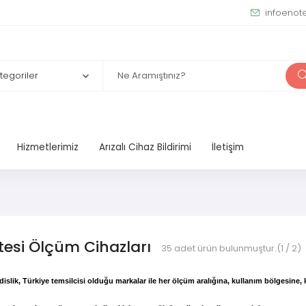
infoenot
Hizmetlerimiz
Arızalı Cihaz Bildirimi
İletişim
itesi Ölçüm Cihazları
35
adet ürün bulunmuştur.
(1 / 2)
slik, Türkiye temsilcisi olduğu markalar ile h
er ölçüm aralığına, kullanım bölgesine