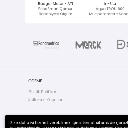
Badger Meter - ATI
In-Situ
EchoSmart Çamur
Aqua TROLL 800
Battaniyesi Ölçüm
Multiparametre Son
Ekipmanı
ÖDEME
Gizlilik Politikası
Kullanım Koşulları
Size daha iyi hizmet verebilmek için internet sitemizde çerez