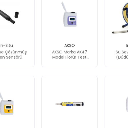
In-Situ
AKSO
lue Çözünmüş
AKSO Marka AK47
Su Sev
jen Sensörü
Model Florür Test
(Düdü
Cihazı