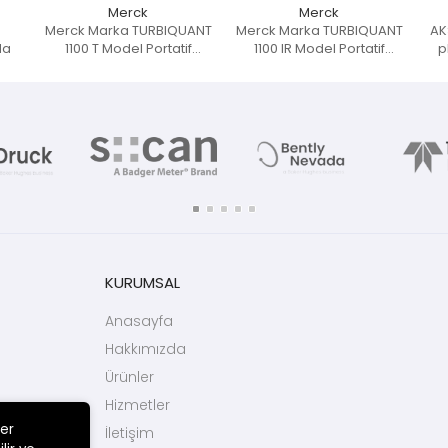
Merck
Merck
Merck Marka TURBIQUANT
Merck Marka TURBIQUANT
AK
da
1100 T Model Portatif
1100 IR Model Portatif
p
Türbidimetre (Bulanıklık
Türbidimetre (Bulanıklık
Ölçüm) Cihazı
Ölçüm) Cihazı
KURUMSAL
Anasayfa
Hakkımızda
Ürünler
Hizmetler
ler
İletişim