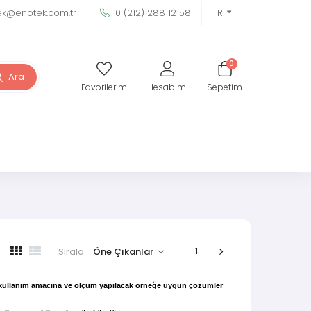
ek@enotek.com.tr
0 (212) 288 12 58
TR
0
Ara
Favorilerim
Hesabım
Sepetim
1
Sırala
, kullanım amacına ve ölçüm yapılacak örneğe uygun çözümler