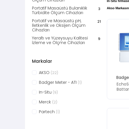
Ölçüm Cihazları
In-Situ firmas
Portatif Masaüstü Bulanıklık
Akso Markasına 
3
Türbidite Ölçüm Cihazları
Portatif ve Masaüstü pH,
21
İletkenlik ve Oksijen Ölçüm
Cihazları
Yeraltı ve Yüzeysuyu Kalitesi
9
İzleme ve Ölçme Cihazları
Markalar
AKSO
(22)
Badger
Badger Meter - ATI
(1)
Echo
Batta
In-Situ
(9)
E
Merck
(2)
Partech
(1)