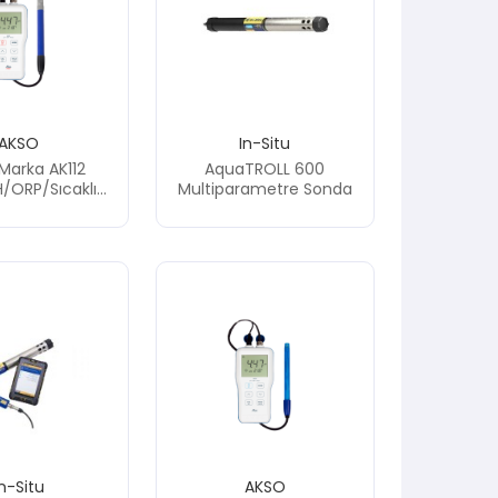
AKSO
In-Situ
Marka AK112
AquaTROLL 600
/ORP/Sıcaklık
Multiparametre Sonda
 Ölçüm Cihazı
Et Tipi)
In-Situ
AKSO