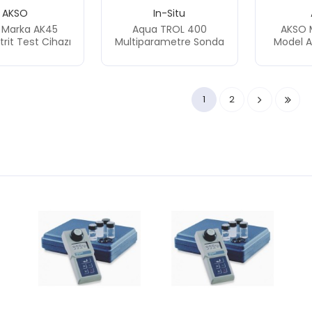
AKSO
In-Situ
 Marka AK45
Aqua TROL 400
AKSO 
trit Test Cihazı
Multiparametre Sonda
Model Al
1
2