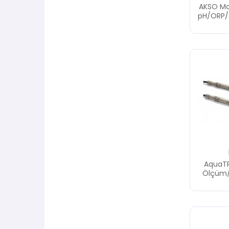
AKSO Mar
pH/ORP/S
Ölçüm 
AquaT
Ölçüm/