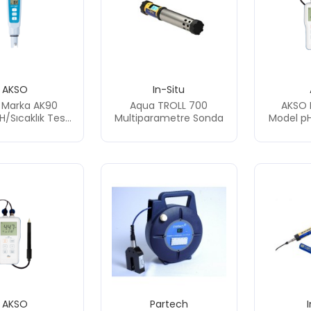
AKSO
In-Situ
 Marka AK90
Aqua TROLL 700
AKSO 
H/Sıcaklık Test
Multiparametre Sonda
Model pH
Cihazı
Portatif
(
AKSO
Partech