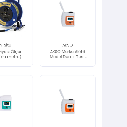
In-Situ
AKSO
iyesi Ölçer
AKSO Marka AK46
klü metre)
Model Demir Test
Cihazı