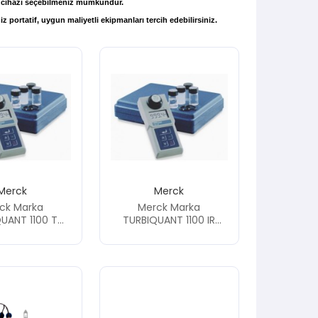
gun cihazı seçebilmeniz mümkündür.
z portatif, uygun maliyetli ekipmanları tercih edebilirsiniz.
Merck
Merck
ck Marka
Merck Marka
UANT 1100 T
TURBIQUANT 1100 IR
l Portatif
Model Portatif
tre (Bulanıklık
Türbidimetre (Bulanıklık
m) Cihazı
Ölçüm) Cihazı