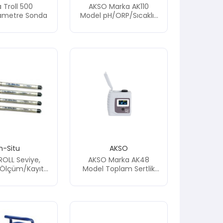
 Troll 500
AKSO Marka AK110
rametre Sonda
Model pH/ORP/Sıcaklık
Portatif Ölçüm Cihazı
In-Situ
AKSO
ROLL Seviye,
AKSO Marka AK48
k Ölçüm/Kayıt
Model Toplam Sertlik
ndaları
Test Cihazı