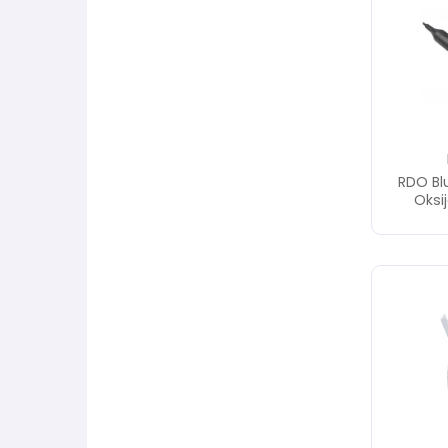
RDO B
Oksi