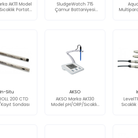
ka AK111 Model
SludgeWatch 715
Aqua
ıcaklık Portatif
Çamur Battaniyesi
Multipa
Cihazı (Gıda
Dedektörü
Tipi)
In-Situ
AKSO
ROLL 200 CTD
AKSO Marka AK130
LevelT
Kayıt Sondası
Model pH/ORP/Sıcaklık
Sıcaklı
Masa Tipi Ölçüm Cihazı
So