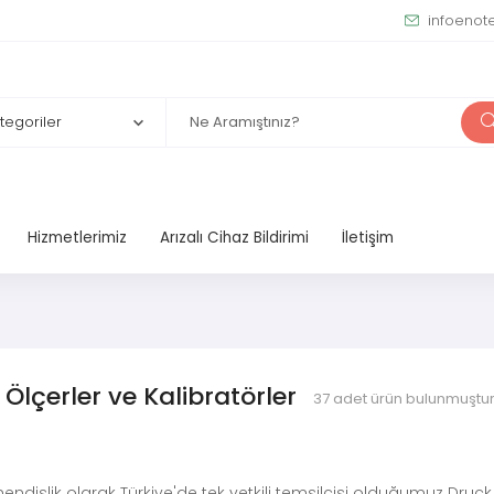
infoenot
Hizmetlerimiz
Arızalı Cihaz Bildirimi
İletişim
Ölçerler ve Kalibratörler
37
adet ürün bulunmuştur
endislik olarak Türkiye'de tek yetkili temsilcisi olduğumuz Druc