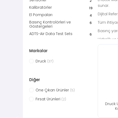
Sensörler
2
sunar.
Kalibratörler
19
Dijital Ref
El Pompaları
4
Basınç Kontrolörleri ve
Tüm ihtiyaç
6
Göstergeleri
Basınç yar
ADTS-Air Data Test Sets
6
Hidrolik v
Sızdırmazlı
Markalar
Elektriksel
Druck
(37)
Havacılık u
test cihazl
Son olarak
Diğer
Öne Çıkan Ürünler
(5)
Fırsat Ürünleri
(2)
Druck 
K