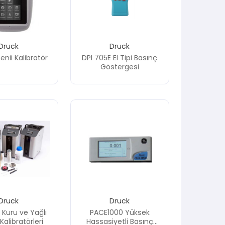
Druck
Druck
nii Kalibratör
DPI 705E El Tipi Basınç
Göstergesi
Druck
Druck
i Kuru ve Yağlı
PACE1000 Yüksek
 Kalibratörleri
Hassasiyetli Basınç