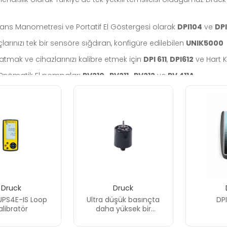
erans Manometresi ve Portatif El Göstergesi olarak
DPI104
ve
DP
larınızı tek bir sensöre sığdıran, konfigüre edilebilen
UNIK5000
atmak ve cihazlarınızı kalibre etmek için
DPI 611
,
DPI612
ve Hart 
e Pnömatik El pompaları
PV210
,
PV211
,
PV212
ve
PV 411A
k testi yapabileceğiz ve saniyeler içinde yüzlerce barlara ulaşa
 ve Sıcaklık Kalibrasyonu ihtiyaçlarınızı karşılamak amacıyla
DPI 
ygulamalarında hava hızı ve uçak pitot-statik sistemlerini test e
arı olarak da anılan
ADTS
Serisi
 tüm bu cihazların yönetimi sağlamak ve kalibrasyonunuzu oto
Druck
Druck
UPS4E-IS Loop
Ultra düşük basınçta
DP
alibratör
daha yüksek bir
standart