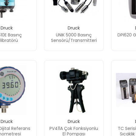
Druck
Druck
610E Basınç
UNIK 5000 Basınç
DPI620 Ge
libratörü
Sensörü/Transmitteri
Druck
Druck
Dijital Referans
PV411A Çok Fonksiyonlu
TC Seris
nometresi
El Pompası
Sıcaklık