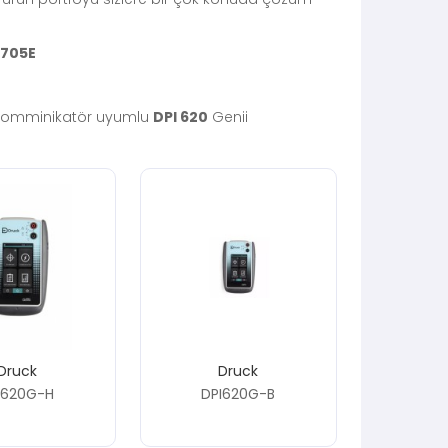
I705E
Komminikatör uyumlu
DPI 620
Genii
bilen otomatik basınç kontrolörü Pace Serisi
800
serisi
tmek ve kalibre etmek için kulanılan Pitot Statik
matikleştirmek için
4sight2
Yazılımı
Druck
Druck
I620G-H
DPI620G-B