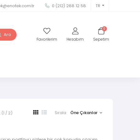
ek@enotek.com.tr
0 (212) 288 12 58
TR
0
Ara
Favorilerim
Hesabım
Sepetim
Sırala
.
(1 / 2)
k ürün portföyü sizlere bir çok konuda çözüm