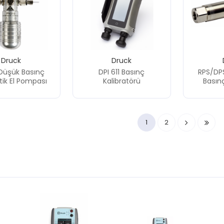
Druck
Druck
Düşük Basınç
DPI 611 Basınç
RPS/DPS
ik El Pompası
Kalibratörü
Basınç
1
2