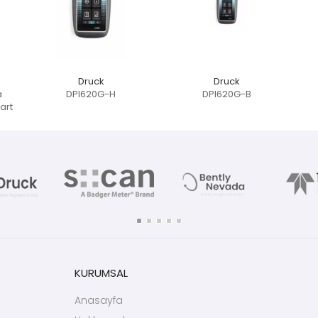
Druck
Druck
a
DPI620G-H
DPI620G-B
art
KURUMSAL
Anasayfa