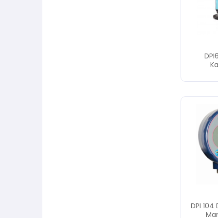
DPI
Ka
DPI 104 
Ma