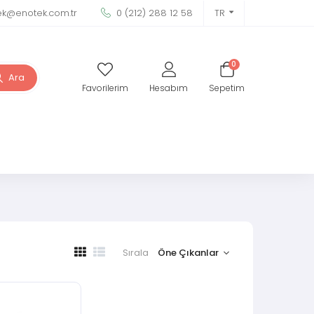
ek@enotek.com.tr
0 (212) 288 12 58
TR
0
Ara
Favorilerim
Hesabım
Sepetim
Sırala