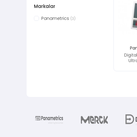
Markalar
Panametrics
(3)
Pa
Digit
Ult
De