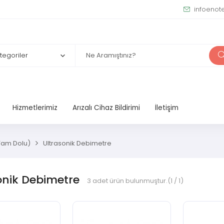
infoenot
Hizmetlerimiz
Arızalı Cihaz Bildirimi
İletişim
 Tam Dolu)
Ultrasonik Debimetre
onik Debimetre
3
adet ürün bulunmuştur.
(1 / 1)