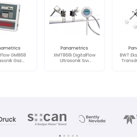
nametrics
Panametrics
Pan
alFlow GM868
XMT868i DigitalFlow
BWT Eks
rasonik Gaz
Ultrasonik Sıvı
Transd
bimetresi
Debimetresi (Üretimi
Yok)