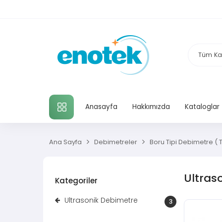
TÜM KATEGORILER
Anasayfa
Hakkımızda
Kataloglar
Ana Sayfa
Debimetreler
Boru Tipi Debimetre (
Ultras
Kategoriler
Ultrasonik Debimetre
3