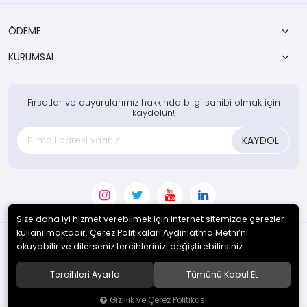
ÖDEME
KURUMSAL
Fırsatlar ve duyurularımız hakkında bilgi sahibi olmak için
kaydolun!
KAYDOL
Size daha iyi hizmet verebilmek için internet sitemizde çerezler
kullanılmaktadır. Çerez Politikaları Aydınlatma Metni’ni
okuyabilir ve dilerseniz tercihlerinizi değiştirebilirsiniz.
© 2020
Enotek Mühendislik ve Danışmanlık Hizm. San. Tic. A.Ş.
. Tüm
hakları saklıdır.
Tercihleri Ayarla
Tümünü Kabul Et
Gizlilik ve Çerez Politikası