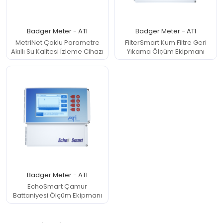
 Atıksu Numune Alma Cihazları
Badger Meter - ATI
Badger Meter - ATI
ıksu Online Sistemleri
MetriNet Çoklu Parametre
FilterSmart Kum Filtre Geri
Akıllı Su Kalitesi İzleme Cihazı
Yıkama Ölçüm Ekipmanı
l Validasyon Sistemleri
ici ve Kestirimci Bakım Cihazları
r-Stokes Alev Sensörleri
litesi Ölçüm Cihazları
 Kontrol Sistemleri
Badger Meter - ATI
EchoSmart Çamur
aj Atmosferi Test Cihazları
Battaniyesi Ölçüm Ekipmanı
syon ve Kontrol Sistemleri