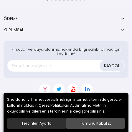
ÖDEME
KURUMSAL
Fırsatlar ve duyurularımız hakkında bilgi sahibi olmak için
kaydolun!
KAYDOL
Size daha iyi hizmet verebilmek için internet sitemizde çerezler
kullanılmaktadır. Çerez Politikaları Aydınlatma Metni’ni
okuyabilir ve dilerseniz tercihlerinizi değiştirebilirsiniz.
© 2020
Enotek Mühendislik ve Danışmanlık Hizm. San. Tic. A.Ş.
. Tüm
hakları saklıdır.
Tercihleri Ayarla
Tümünü Kabul Et