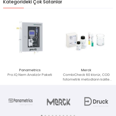
Kategorideki Çok Satanlar
 Cihazlar
Panametrics
Merck
Pro.IQ Nem Analizör Paketi
CombiCheck 60 klorür, COD
fotometrik metodların kalite
kontrolleri için