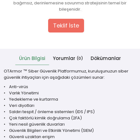
bağımsız, derinlemesine savunma stratejisinin temel bir
bileşenidir.
 Cihazlar
Teklif İste
Ürün Bilgisi
Yorumlar
Dökümanlar
(0)
OTArmor ™ Siber Güvenlik Platformumuz, kuruluşunuzun siber
güvenlik ihtiyaçları için aşağıdaki çözümleri sunar:
• Anti-virüs
• Varlık Yönetimi
• Yedekleme ve kurtarma
• Veri diyotları
• Saldırı tespit / önleme sistemleri (IDS / IPS)
• Çok faktörlü kimlik doğrulama (2FA)
• Yeni nesil güvenlik duvarları
• Güvenlik Bilgileri ve Etkinlik Yönetimi (SIEM)
• Güvenli uzaktan erişim