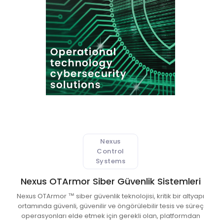
 Atıksu Numune Alma Cihazları
ıksu Online Sistemleri
l Validasyon Sistemleri
ici ve Kestirimci Bakım Cihazları
r-Stokes Alev Sensörleri
Nexus
litesi Ölçüm Cihazları
Control
Systems
 Kontrol Sistemleri
Nexus OTArmor Siber Güvenlik Sistemleri
aj Atmosferi Test Cihazları
Nexus OTArmor ™ siber güvenlik teknolojisi, kritik bir altyapı
ortamında güvenli, güvenilir ve öngörülebilir tesis ve süreç
operasyonları elde etmek için gerekli olan, platformdan
syon ve Kontrol Sistemleri