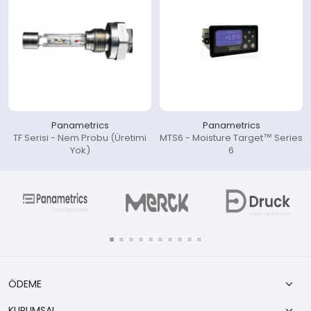
Panametrics
Panametrics
TF Serisi - Nem Probu (Üretimi
MTS6 - Moisture Target™ Series
Yok)
6
ÖDEME
KURUMSAL