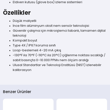
Eldiven kutusu (glove box) izleme sistemleri
Özellikler
Düşük maliyetli
İnce film alüminyum oksit nem sensör teknolojisi
Güvenilir çalışma için mikroişlemci tabanlı, tamamen dijital
teknoloji
Kompakt boyut
Type 4X / IP67 koruma sınıfı
Loop-beslemeli 4–20 mA çıkış
-130°F ila 70°F (-110°C ila 20°C) çiğlenme noktası sıcaklığı /
sabit basınçta 0–10.000 PPMv nem ölçüm aralığı
Ulusal Standartlar ve Teknoloji Enstitüsü (NIST) izlenebilir
kalibrasyon
Benzer Ürünler