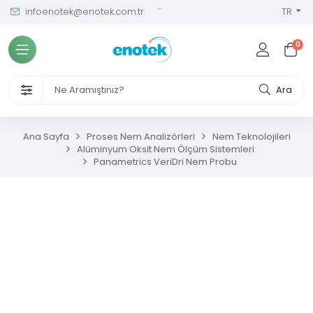
infoenotek@enotek.com.tr
0 (212) 288 12 58
TR
Tüm Kategoriler
0
ve Kalibrasyon Masası
VENLİĞİ VE İŞÇİ SAĞLIĞI CİHAZLARI
Ara
/ SIM Sürekli Atıksu İzleme Sistemleri
Ana Sayfa
Proses Nem Analizörleri
Nem Teknolojileri
Alüminyum Oksit Nem Ölçüm Sistemleri
metreler
Panametrics VeriDri Nem Probu
ıksu Analiz Cihazları
s Gaz Analizörleri
s Nem Analizörleri
ç Ölçerler ve Kalibratörler