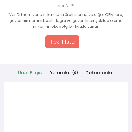
VeriDri™
 Cihazlar
VeriDri nem vericisi, kurutucu üreticilerine ve diğer OEM'lere,
gazlarının nemini basit, doğru ve güvenilir bir şekilde ölçme
imkânını rekabetçi bir fiyatla sunar.
Teklif İste
Ürün Bilgisi
Yorumlar
Dökümanlar
(0)