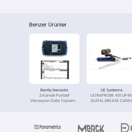
Benzer Ürünler
Bently Nevada
UE Systems
2 Kanallı Portatif
ULTRAPROBE 401 UP40
Vibrasyon Data Toplama
DİJİTAL GREASE CADD
ve Analiz Cihazı
Profesyonel Yağlam
Cihazı