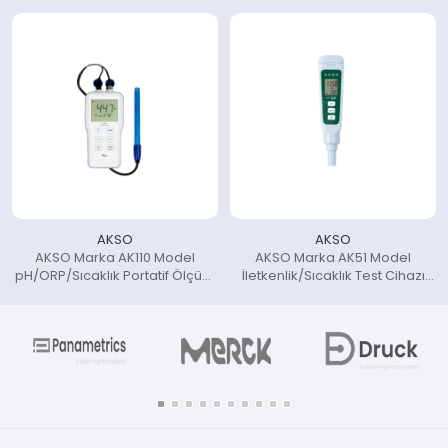
AKSO
AKSO
AKSO Marka AK110 Model
AKSO Marka AK51 Model
pH/ORP/Sıcaklık Portatif Ölçüm
İletkenlik/Sıcaklık Test Cihazı
Cihazı
(Yüksek Aralık 0.01–19.99 mS)