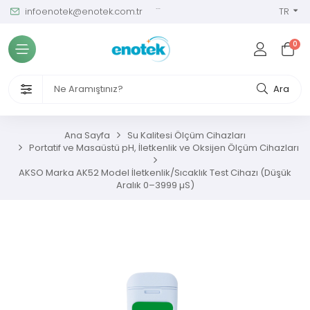
infoenotek@enotek.com.tr
0 (212) 288 12 58
TR
Tüm Kategoriler
0
ve Kalibrasyon Masası
VENLİĞİ VE İŞÇİ SAĞLIĞI CİHAZLARI
Ara
/ SIM Sürekli Atıksu İzleme Sistemleri
Ana Sayfa
Su Kalitesi Ölçüm Cihazları
Portatif ve Masaüstü pH, İletkenlik ve Oksijen Ölçüm Cihazları
metreler
AKSO Marka AK52 Model İletkenlik/Sıcaklık Test Cihazı (Düşük
Aralık 0–3999 µS)
ıksu Analiz Cihazları
s Gaz Analizörleri
s Nem Analizörleri
ç Ölçerler ve Kalibratörler