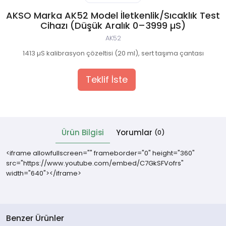
AKSO Marka AK52 Model İletkenlik/Sıcaklık Test
 Cihazlar
Cihazı (Düşük Aralık 0–3999 µS)
AK52
1413 µS kalibrasyon çözeltisi (20 ml), sert taşıma çantası
Teklif İste
Ürün Bilgisi
Yorumlar
(0)
<iframe allowfullscreen="" frameborder="0" height="360"
src="https://www.youtube.com/embed/C7GkSFVofrs"
width="640"></iframe>
Benzer Ürünler