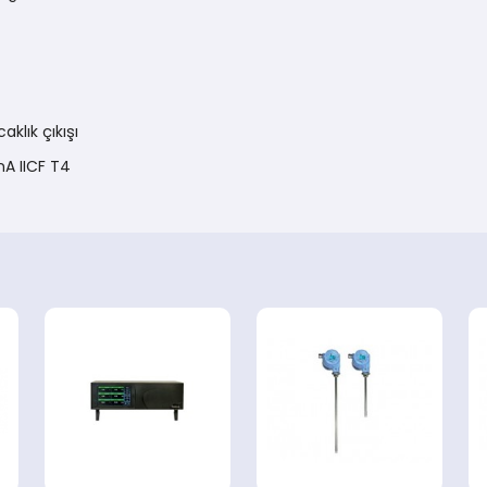
lık çıkışı
nA IICF T4