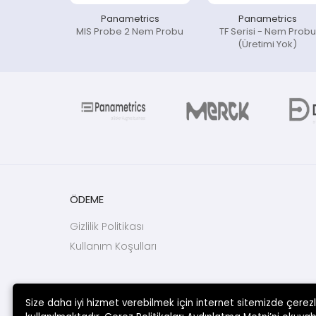
Panametrics
Panametrics
MIS Probe 2 Nem Probu
TF Serisi - Nem Probu
(Üretimi Yok)
ÖDEME
Gizlilik Politikası
Kullanım Koşulları
Size daha iyi hizmet verebilmek için internet sitemizde çerez