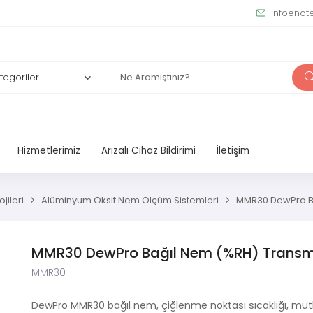
infoenot
Hizmetlerimiz
Arızalı Cihaz Bildirimi
İletişim
jileri
Alüminyum Oksit Nem Ölçüm Sistemleri
MMR30 DewPro Ba
MMR30 DewPro Bağıl Nem (%RH) Transmi
MMR30
DewPro MMR30 bağıl nem, çiğlenme noktası sıcaklığı, mutl