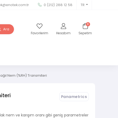
ek@enotek.com.tr
0 (212) 288 12 58
TR
0
Ara
Favorilerim
Hesabım
Sepetim
ğıl Nem (%RH) Transmiteri
teri
Panametrics
ak nem ve karışım oranı gibi geniş parametreler