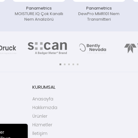
Panametrics
Panametrics
MOISTURE.IQ Çok Kanallı
DewPro MMR101 Nem
Nem Analizörü
Transmitteri
KURUMSAL
Anasayfa
Hakkımızda
Ürünler
Hizmetler
ler
İletişim