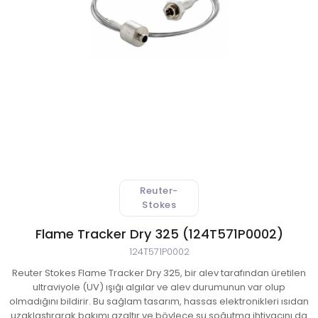
 Atıksu Numune Alma Cihazları
ıksu Online Sistemleri
l Validasyon Sistemleri
ici ve Kestirimci Bakım Cihazları
r-Stokes Alev Sensörleri
Reuter-
Stokes
litesi Ölçüm Cihazları
Flame Tracker Dry 325 (124T571P0002)
 Kontrol Sistemleri
124T571P0002
Reuter Stokes Flame Tracker Dry 325, bir alev tarafından üretilen
aj Atmosferi Test Cihazları
ultraviyole (UV) ışığı algılar ve alev durumunun var olup
olmadığını bildirir. Bu sağlam tasarım, hassas elektronikleri ısıdan
syon ve Kontrol Sistemleri
uzaklaştırarak bakımı azaltır ve böylece su soğutma ihtiyacını da