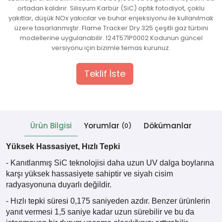
ortadan kaldırır. Silisyum Karbür (SiC) optik fotodiyot, çoklu
yakıtlar, düşük NOx yakıcılar ve buhar enjeksiyonu ile kullanılmak
 Cihazlar
üzere tasarlanmıştır. Flame Tracker Dry 325 çeşitli gaz türbini
modellerine uygulanabilir. 124T571P0002 Kodunun güncel
versiyonu için bizimle temas kurunuz.
Teklif İste
Ürün Bilgisi
Yorumlar
Dökümanlar
(0)
Yüksek Hassasiyet, Hızlı Tepki
- Kanıtlanmış SiC teknolojisi daha uzun UV dalga boylarına
karşı yüksek hassasiyete sahiptir ve siyah cisim
radyasyonuna duyarlı değildir.
- Hızlı tepki süresi 0,175 saniyeden azdır. Benzer ürünlerin
yanıt vermesi 1,5 saniye kadar uzun sürebilir ve bu da