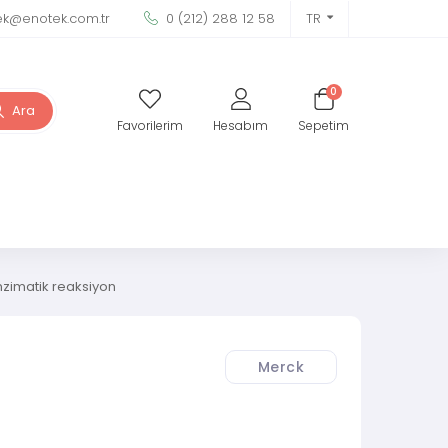
ek@enotek.com.tr
0 (212) 288 12 58
TR
0
Ara
Favorilerim
Hesabım
Sepetim
Enzimatik reaksiyon
Merck