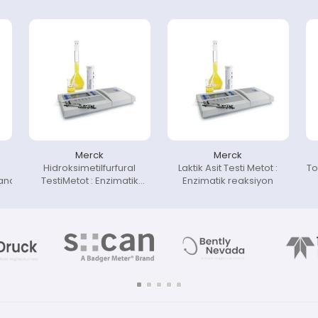
Merck
Merck
Hidroksimetilfurfural
Laktik Asit Testi Metot :
To
anoferrat
TestiMetot : Enzimatik
Enzimatik reaksiyon
reaksiyon