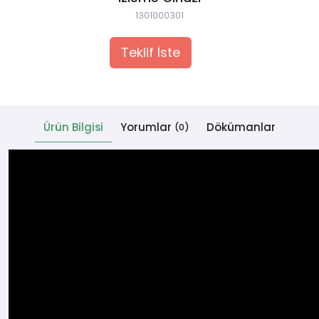
1301000301
 Cihazlar
Teklif İste
Ürün Bilgisi
Yorumlar
Dökümanlar
(0)