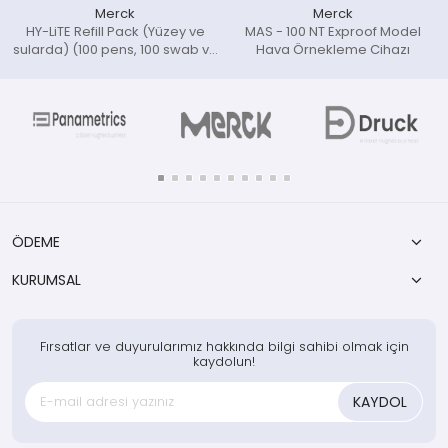
Merck
Merck
HY-LiTE Refill Pack (Yüzey ve
MAS - 100 NT Exproof Model
sularda) (100 pens, 100 swab ve
Hava Örnekleme Cihazı
100 rinse tüpü)
ÖDEME
KURUMSAL
Fırsatlar ve duyurularımız hakkında bilgi sahibi olmak için
kaydolun!
KAYDOL