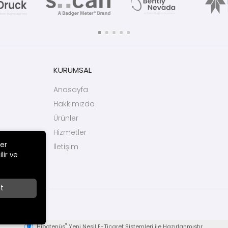
KURUMSAL
Anasayfa
Hakkımızda
Ürünler
Hizmetler
ler
İletişim
lir ve
t
 Tic.
®
Hipotenüs
Yeni Nesil E-Ticaret Sistemleri ile Hazırlanmıştır.