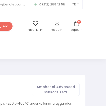
ek@enotek.com.tr
0 (212) 288 12 58
TR
0
Ara
Favorilerim
Hesabım
Sepetim
Amphenol Advanced
Sensors KAYE
plı. -200…+400°C arası kullanıma uygundur.