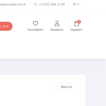
ek@enotek.com.tr
0 (212) 288 12 58
TR
0
Ara
Favorilerim
Hesabım
Sepetim
Merck