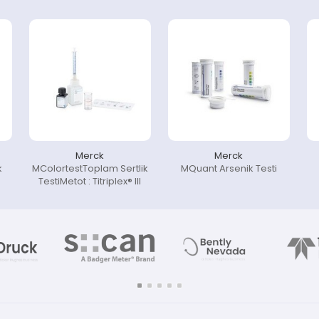
Merck
Merck
k
MColortestToplam Sertlik
MQuant Arsenik Testi
TestiMetot : Titriplex® III