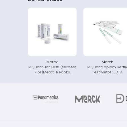
Merck
Merck
MQuantKlor Testi (serbest
MQuantToplam Sertli
klor)Metot : Redoks
TestiMetot : EDTA
tepkimesi