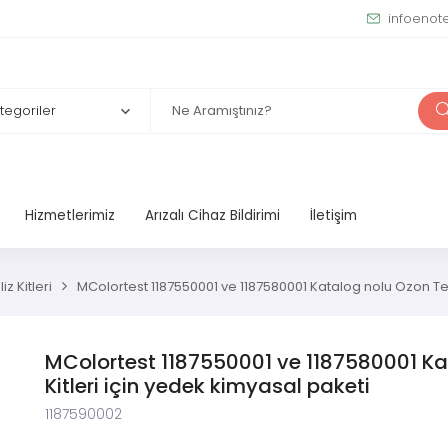
infoenot
Hizmetlerimiz
Arızalı Cihaz Bildirimi
İletişim
iz Kitleri
MColortest 1187550001 ve 1187580001 Katalog nolu Ozon Tes
MColortest 1187550001 ve 1187580001 Ka
Kitleri için yedek kimyasal paketi
1187590002