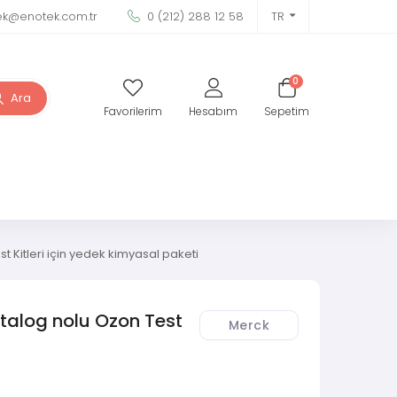
ek@enotek.com.tr
0 (212) 288 12 58
TR
0
Ara
Favorilerim
Hesabım
Sepetim
t Kitleri için yedek kimyasal paketi
talog nolu Ozon Test
Merck