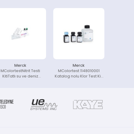
Merck
Merck
MColortestNitrit Testi
MColortest 1148010001
KitiTatlı su ve deniz
Katalog nolu Klor Test Kiti
suyundaMetot : Griess
için yedek kimyasal paketi
reaksiyonu