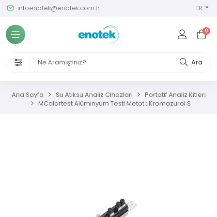
infoenotek@enotek.com.tr
0 (212) 288 12 58
TR
Tüm Kategoriler
0
ve Kalibrasyon Masası
VENLİĞİ VE İŞÇİ SAĞLIĞI CİHAZLARI
Ara
/ SIM Sürekli Atıksu İzleme Sistemleri
Ana Sayfa
Su Atıksu Analiz Cihazları
Portatif Analiz Kitleri
MColortest Alüminyum Testi Metot : Kromazurol S
metreler
ıksu Analiz Cihazları
s Gaz Analizörleri
s Nem Analizörleri
ç Ölçerler ve Kalibratörler