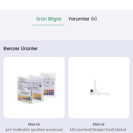
 Cihazlar
Ürün Bilgisi
Yorumlar
(0)
Benzer Ürünler
Merck
Merck
pH-indikatör şeritleri evrensel
MColortestOksijenTesti Metot :