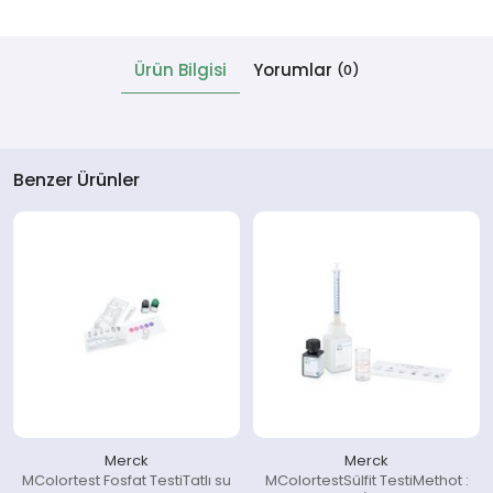
 Cihazlar
Ürün Bilgisi
Yorumlar
(0)
Benzer Ürünler
Merck
Merck
MColortest Fosfat TestiTatlı su
MColortestSülfit TestiMethot :