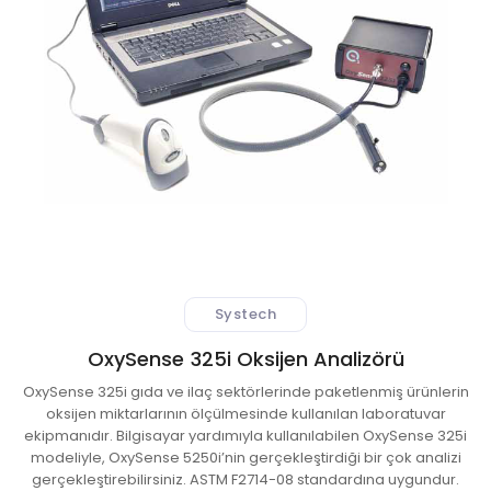
 Atıksu Numune Alma Cihazları
ıksu Online Sistemleri
l Validasyon Sistemleri
ici ve Kestirimci Bakım Cihazları
r-Stokes Alev Sensörleri
Systech
litesi Ölçüm Cihazları
OxySense 325i Oksijen Analizörü
 Kontrol Sistemleri
OxySense 325i gıda ve ilaç sektörlerinde paketlenmiş ürünlerin
oksijen miktarlarının ölçülmesinde kullanılan laboratuvar
aj Atmosferi Test Cihazları
ekipmanıdır. Bilgisayar yardımıyla kullanılabilen OxySense 325i
modeliyle, OxySense 5250i’nin gerçekleştirdiği bir çok analizi
gerçekleştirebilirsiniz. ASTM F2714-08 standardına uygundur.
syon ve Kontrol Sistemleri