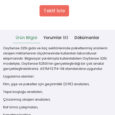
Teklif İste
 Cihazlar
Ürün Bilgisi
Yorumlar
Dökümanlar
(0)
OxySense 325i gıda ve ilaç sektörlerinde paketlenmiş ürünlerin
oksijen miktarlarının ölçülmesinde kullanılan laboratuvar
ekipmanıdır. Bilgisayar yardımıyla kullanılabilen OxySense 325i
modeliyle, OxySense 5250i’nin gerçekleştirdiği bir çok analizi
gerçekleştirebilirsiniz. ASTM F2714-08 standardına uygundur.
Uygulama alanları:
Film, şişe ve paketler için geçirimlilik (OTR) analizleri,
Tepe boşluğu analizleri,
Çözünmüş oksijen analizleri,
Raf ömrü çalışmaları,
Kapatma testleri,