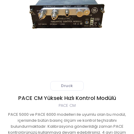
 Atıksu Numune Alma Cihazları
ıksu Online Sistemleri
l Validasyon Sistemleri
ici ve Kestirimci Bakım Cihazları
r-Stokes Alev Sensörleri
Druck
litesi Ölçüm Cihazları
PACE CM Yüksek Hızlı Kontrol Modülü
 Kontrol Sistemleri
PACE CM
PACE 5000 ve PACE 6000 modelleri ile uyumlu olan bu modül,
aj Atmosferi Test Cihazları
içerisinde bütün basınç ölçüm ve kontrol teçhizatını
bulundurmaktadır. Kalibrasyona gönderildiği zaman PACE
syon ve Kontrol Sistemleri
kontrolörünüzü kullanmaya devam edebilirsiniz. 4 ayrı ölçüm