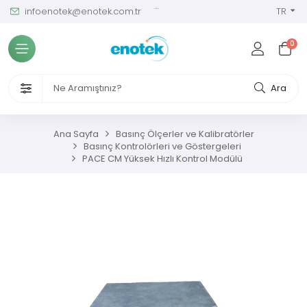
infoenotek@enotek.com.tr
0 (212) 288 12 58
TR
Tüm Kategoriler
0
ve Kalibrasyon Masası
VENLİĞİ VE İŞÇİ SAĞLIĞI CİHAZLARI
Ara
/ SIM Sürekli Atıksu İzleme Sistemleri
Ana Sayfa
Basınç Ölçerler ve Kalibratörler
Basınç Kontrolörleri ve Göstergeleri
metreler
PACE CM Yüksek Hızlı Kontrol Modülü
ıksu Analiz Cihazları
s Gaz Analizörleri
s Nem Analizörleri
ç Ölçerler ve Kalibratörler