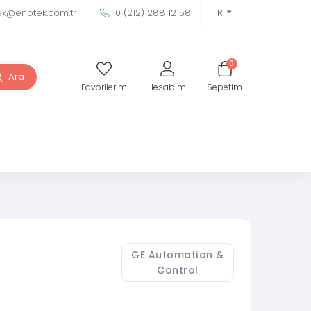
ek@enotek.com.tr
0 (212) 288 12 58
TR
0
Ara
Favorilerim
Hesabım
Sepetim
GE Automation &
Control