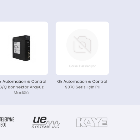
E Automation & Control
GE Automation & Control
G/Ç konnektör Arayüz
9070 Serisi için Pil
Modülü