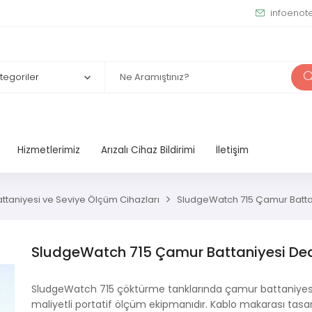
infoenot
Hizmetlerimiz
Arızalı Cihaz Bildirimi
İletişim
taniyesi ve Seviye Ölçüm Cihazları
SludgeWatch 715 Çamur Batta
SludgeWatch 715 Çamur Battaniyesi De
SludgeWatch 715 çöktürme tanklarında çamur battaniyesi 
maliyetli portatif ölçüm ekipmanıdır. Kablo makarası tasa