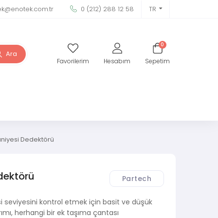
ek@enotek.com.tr
0 (212) 288 12 58
TR
0
Ara
Favorilerim
Hesabım
Sepetim
niyesi Dedektörü
dektörü
Partech
seviyesini kontrol etmek için basit ve düşük
rımı, herhangi bir ek taşıma çantası