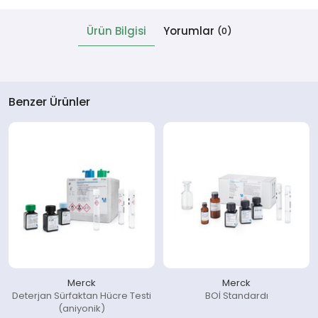
Ürün Bilgisi
Yorumlar
(0)
 Cihazlar
Benzer Ürünler
Merck
Merck
Deterjan Sürfaktan Hücre Testi
BOİ Standardı
(aniyonik)