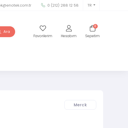
ek@enotek.com.tr
0 (212) 288 12 58
TR
0
Ara
Favorilerim
Hesabım
Sepetim
Merck