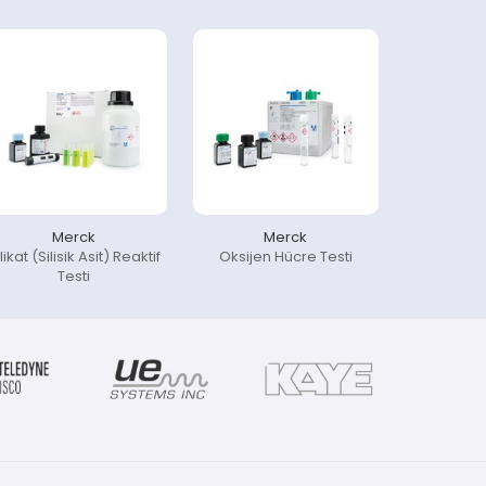
Merck
Merck
likat (Silisik Asit) Reaktif
Oksijen Hücre Testi
Testi