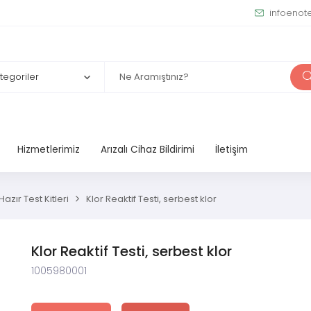
infoenot
Hizmetlerimiz
Arızalı Cihaz Bildirimi
İletişim
azır Test Kitleri
Klor Reaktif Testi, serbest klor
Klor Reaktif Testi, serbest klor
1005980001