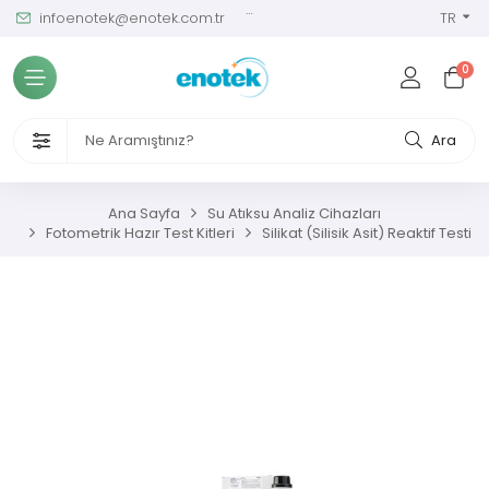
infoenotek@enotek.com.tr
0 (212) 288 12 58
TR
Tüm Kategoriler
0
ve Kalibrasyon Masası
VENLİĞİ VE İŞÇİ SAĞLIĞI CİHAZLARI
Ara
/ SIM Sürekli Atıksu İzleme Sistemleri
Ana Sayfa
Su Atıksu Analiz Cihazları
Fotometrik Hazır Test Kitleri
Silikat (Silisik Asit) Reaktif Testi
metreler
ıksu Analiz Cihazları
s Gaz Analizörleri
s Nem Analizörleri
ç Ölçerler ve Kalibratörler