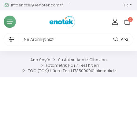
infoenotek@enotek.com.tr
0 (212) 288 12 58
TR
Tüm Kategoriler
0
ve Kalibrasyon Masası
VENLİĞİ VE İŞÇİ SAĞLIĞI CİHAZLARI
Ara
/ SIM Sürekli Atıksu İzleme Sistemleri
Ana Sayfa
Su Atıksu Analiz Cihazları
Fotometrik Hazır Test Kitleri
metreler
TOC (TOK) Hücre Testi 1735000001 alınmalıdır.
ıksu Analiz Cihazları
s Gaz Analizörleri
s Nem Analizörleri
ç Ölçerler ve Kalibratörler