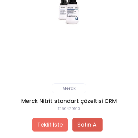
 Atıksu Numune Alma Cihazları
ıksu Online Sistemleri
l Validasyon Sistemleri
ici ve Kestirimci Bakım Cihazları
r-Stokes Alev Sensörleri
Merck
litesi Ölçüm Cihazları
Merck Nitrit standart çözeltisi CRM
 Kontrol Sistemleri
1250420100
aj Atmosferi Test Cihazları
Teklif İste
Satın Al
syon ve Kontrol Sistemleri