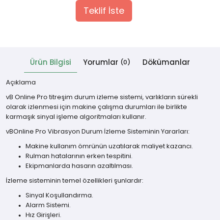
Teklif İste
 Cihazlar
Ürün Bilgisi
Yorumlar
Dökümanlar
(0)
Açıklama
vB Online Pro titreşim durum izleme sistemi, varlıkların sürekli
olarak izlenmesi için makine çalışma durumları ile birlikte
karmaşık sinyal işleme algoritmaları kullanır.
vBOnline Pro Vibrasyon Durum İzleme Sisteminin Yararları:
Makine kullanım ömrünün uzatılarak maliyet kazancı.
Rulman hatalarının erken tespitini.
Ekipmanlarda hasarın azaltılması.
İzleme sisteminin temel özellikleri şunlardır:
Sinyal Koşullandırma.
Alarm Sistemi.
Hız Girişleri.