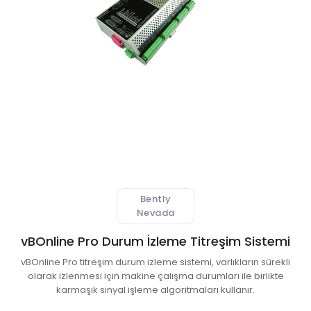
 Atıksu Numune Alma Cihazları
ıksu Online Sistemleri
l Validasyon Sistemleri
ici ve Kestirimci Bakım Cihazları
r-Stokes Alev Sensörleri
Bently
litesi Ölçüm Cihazları
Nevada
 Kontrol Sistemleri
vBOnline Pro Durum İzleme Titreşim Sistemi
vBOnline Pro titreşim durum izleme sistemi, varlıkların sürekli
aj Atmosferi Test Cihazları
olarak izlenmesi için makine çalışma durumları ile birlikte
karmaşık sinyal işleme algoritmaları kullanır.
syon ve Kontrol Sistemleri