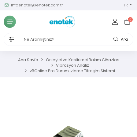
infoenotek@enotek.com.tr
0 (212) 288 12 58
TR
Tüm Kategoriler
0
ve Kalibrasyon Masası
VENLİĞİ VE İŞÇİ SAĞLIĞI CİHAZLARI
Ara
/ SIM Sürekli Atıksu İzleme Sistemleri
Ana Sayfa
Önleyici ve Kestirimci Bakım Cihazları
Vibrasyon Analiz
metreler
vBOnline Pro Durum İzleme Titreşim Sistemi
ıksu Analiz Cihazları
s Gaz Analizörleri
s Nem Analizörleri
ç Ölçerler ve Kalibratörler