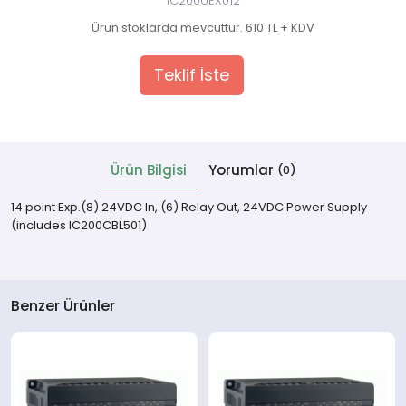
IC200UEX012
Ürün stoklarda mevcuttur. 610 TL + KDV
 Cihazlar
Teklif İste
Ürün Bilgisi
Yorumlar
(0)
14 point Exp.(8) 24VDC In, (6) Relay Out, 24VDC Power Supply
(includes IC200CBL501)
Benzer Ürünler