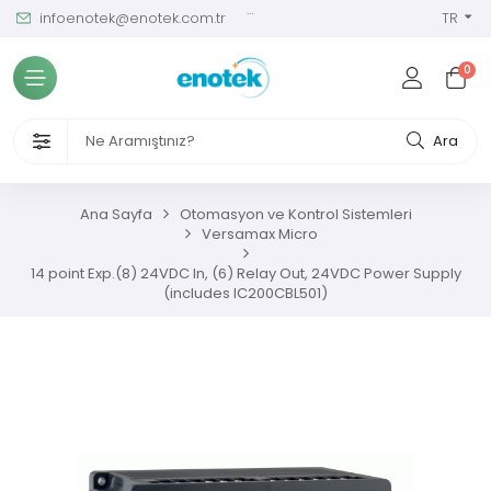
infoenotek@enotek.com.tr
0 (212) 288 12 58
TR
Tüm Kategoriler
0
ve Kalibrasyon Masası
VENLİĞİ VE İŞÇİ SAĞLIĞI CİHAZLARI
Ara
/ SIM Sürekli Atıksu İzleme Sistemleri
Ana Sayfa
Otomasyon ve Kontrol Sistemleri
Versamax Micro
metreler
14 point Exp.(8) 24VDC In, (6) Relay Out, 24VDC Power Supply
(includes IC200CBL501)
ıksu Analiz Cihazları
s Gaz Analizörleri
s Nem Analizörleri
ç Ölçerler ve Kalibratörler