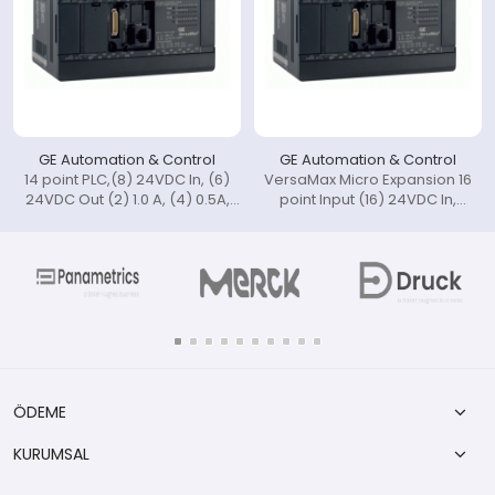
GE Automation & Control
GE Automation & Control
14 point PLC,(8) 24VDC In, (6)
VersaMax Micro Expansion 16
24VDC Out (2) 1.0 A, (4) 0.5A,
point Input (16) 24VDC In,
24VDC Po wer Supply
24VDC Power Supply (includes
IC200CBL501).
ÖDEME
KURUMSAL