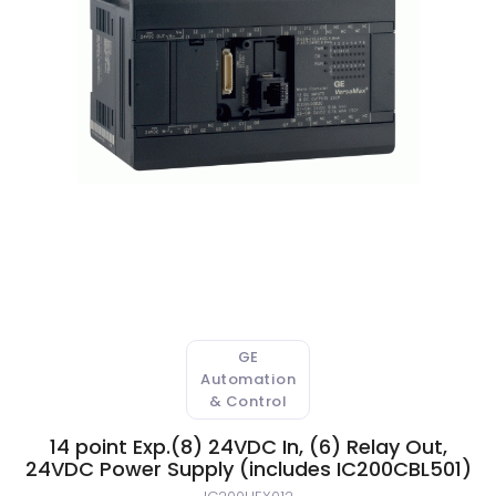
 Atıksu Numune Alma Cihazları
ıksu Online Sistemleri
l Validasyon Sistemleri
ici ve Kestirimci Bakım Cihazları
r-Stokes Alev Sensörleri
litesi Ölçüm Cihazları
GE
 Kontrol Sistemleri
Automation
& Control
aj Atmosferi Test Cihazları
14 point Exp.(8) 24VDC In, (6) Relay Out,
24VDC Power Supply (includes IC200CBL501)
syon ve Kontrol Sistemleri