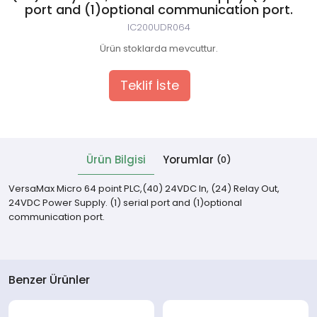
port and (1)optional communication port.
IC200UDR064
 Cihazlar
Ürün stoklarda mevcuttur.
Teklif İste
Ürün Bilgisi
Yorumlar
(0)
VersaMax Micro 64 point PLC,(40) 24VDC In, (24) Relay Out,
24VDC Power Supply. (1) serial port and (1)optional
communication port.
Benzer Ürünler