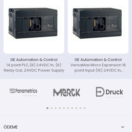
GE Automation & Control
GE Automation & Control
14 point PLC,(8) 24VDC In, (6)
VersaMax Micro Expansion 16
Relay Out, 24VDC Power Supply
point Input (16) 24VDC In,
24VDC Power Supply (includes
IC200CBL501).
ÖDEME