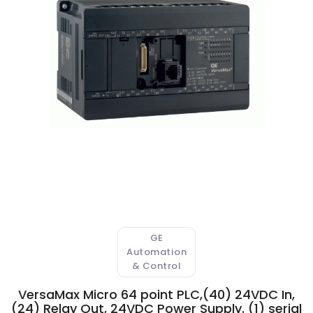
 Atıksu Numune Alma Cihazları
ıksu Online Sistemleri
l Validasyon Sistemleri
ici ve Kestirimci Bakım Cihazları
r-Stokes Alev Sensörleri
litesi Ölçüm Cihazları
 Kontrol Sistemleri
GE
Automation
& Control
aj Atmosferi Test Cihazları
VersaMax Micro 64 point PLC,(40) 24VDC In,
(24) Relay Out, 24VDC Power Supply. (1) serial
syon ve Kontrol Sistemleri