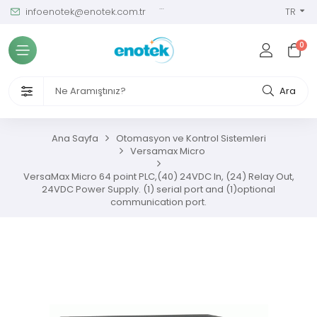
infoenotek@enotek.com.tr
0 (212) 288 12 58
TR
Tüm Kategoriler
0
ve Kalibrasyon Masası
VENLİĞİ VE İŞÇİ SAĞLIĞI CİHAZLARI
Ara
/ SIM Sürekli Atıksu İzleme Sistemleri
Ana Sayfa
Otomasyon ve Kontrol Sistemleri
Versamax Micro
metreler
VersaMax Micro 64 point PLC,(40) 24VDC In, (24) Relay Out,
24VDC Power Supply. (1) serial port and (1)optional
ıksu Analiz Cihazları
communication port.
s Gaz Analizörleri
s Nem Analizörleri
ç Ölçerler ve Kalibratörler