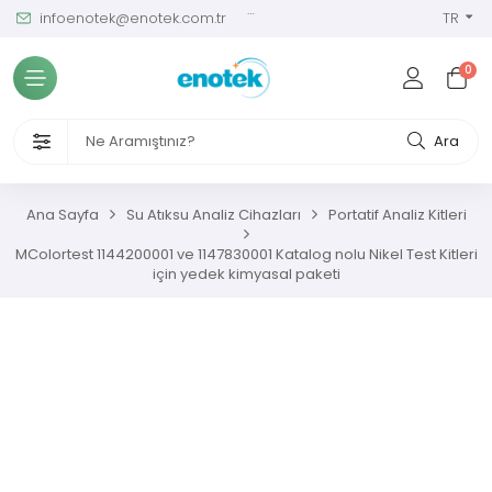
infoenotek@enotek.com.tr
0 (212) 288 12 58
TR
Tüm Kategoriler
0
ve Kalibrasyon Masası
VENLİĞİ VE İŞÇİ SAĞLIĞI CİHAZLARI
Ara
/ SIM Sürekli Atıksu İzleme Sistemleri
Ana Sayfa
Su Atıksu Analiz Cihazları
Portatif Analiz Kitleri
metreler
MColortest 1144200001 ve 1147830001 Katalog nolu Nikel Test Kitleri
için yedek kimyasal paketi
ıksu Analiz Cihazları
s Gaz Analizörleri
s Nem Analizörleri
ç Ölçerler ve Kalibratörler