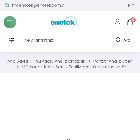
infoenotek@enotek.com.tr
0 (212) 288 12 58
TR
Tüm Kategoriler
0
ve Kalibrasyon Masası
VENLİĞİ VE İŞÇİ SAĞLIĞI CİHAZLARI
Ara
/ SIM Sürekli Atıksu İzleme Sistemleri
Ana Sayfa
Su Atıksu Analiz Cihazları
Portatif Analiz Kitleri
MColortestKalıcı Sertlik TestiMetot : Karışım indikatör
metreler
ıksu Analiz Cihazları
s Gaz Analizörleri
s Nem Analizörleri
ç Ölçerler ve Kalibratörler