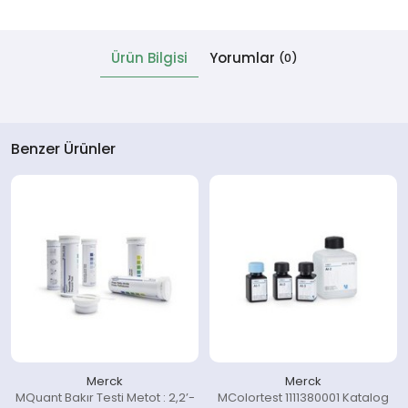
 Cihazlar
Ürün Bilgisi
Yorumlar
(0)
Benzer Ürünler
Merck
Merck
MQuant Bakır Testi Metot : 2,2’-
MColortest 1111380001 Katalog