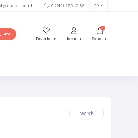
ek@enotek.com.tr
0 (212) 288 12 58
TR
0
Ara
Favorilerim
Hesabım
Sepetim
Merck