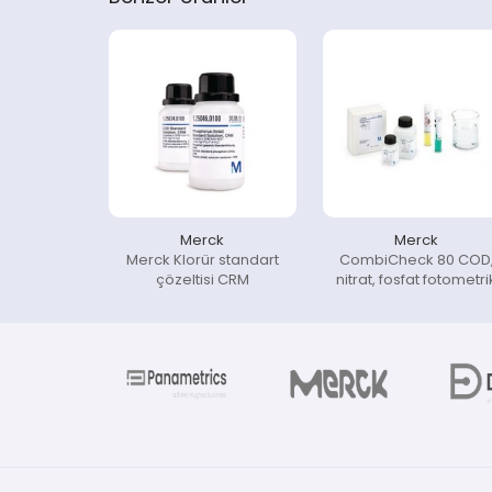
Merck
Merck
Merck Klorür standart
CombiCheck 80 COD
çözeltisi CRM
nitrat, fosfat fotometri
metodların kalite
kontrolleri için