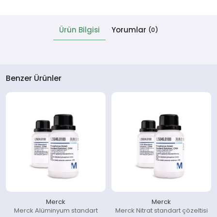
 Cihazlar
Ürün Bilgisi
Yorumlar
(0)
Benzer Ürünler
Merck
Merck
Merck Alüminyum standart
Merck Nitrat standart çözeltisi