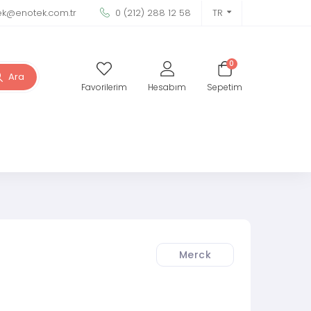
ek@enotek.com.tr
0 (212) 288 12 58
TR
0
Ara
Favorilerim
Hesabım
Sepetim
Merck