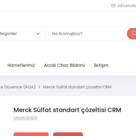
infoenot
Hizmetlerimiz
Arızalı Cihaz Bildirimi
İletişim
lite Güvence (AQA)
Merck Sülfat standart çözeltisi CRM
Merck Sülfat standart çözeltisi CRM
1250530100