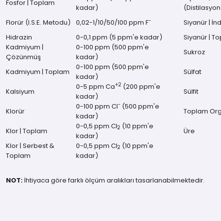
Fosfor | Toplam
kadar)
(Distilasyon
-
Florür (I.S.E. Metodu)
0,02-1/10/50/100 ppm F
Siyanür | İn
Hidrazin
0-0,1 ppm (5 ppm'e kadar)
Siyanür | T
Kadmiyum |
0-100 ppm (500 ppm'e
Sukroz
Çözünmüş
kadar)
0-100 ppm (500 ppm'e
Kadmiyum | Toplam
Sülfat
kadar)
+2
0-5 ppm Ca
(200 ppm'e
Kalsiyum
Sülfit
kadar)
-
0-100 ppm Cl
(500 ppm'e
Klorür
Toplam Org
kadar)
0-0,5 ppm Cl
(10 ppm'e
2
Klor | Toplam
Üre
kadar)
Klor | Serbest &
0-0,5 ppm Cl
(10 ppm'e
2
Toplam
kadar)
NOT:
İhtiyaca göre farklı ölçüm aralıkları tasarlanabilmektedir.