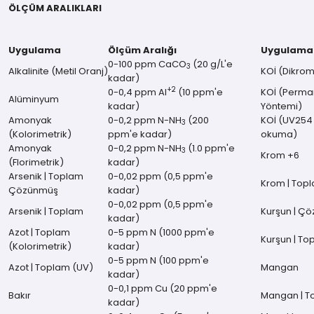
ÖLÇÜM ARALIKLARI
Uygulama
Ölçüm Aralığı
Uygulama
0-100 ppm CaCO
(20 g/L'e
3
Alkalinite (Metil Oranj)
KOİ (Dikrom
kadar)
+2
0-0,4 ppm Al
(10 ppm'e
KOİ (Perm
Alüminyum
kadar)
Yöntemi)
Amonyak
0-0,2 ppm N-NH
(200
KOİ (UV254
3
(Kolorimetrik)
ppm'e kadar)
okuma)
Amonyak
0-0,2 ppm N-NH
(1.0 ppm'e
3
Krom +6
(Florimetrik)
kadar)
Arsenik | Toplam
0-0,02 ppm (0,5 ppm'e
Krom | Top
Çözünmüş
kadar)
0-0,02 ppm (0,5 ppm'e
Arsenik | Toplam
Kurşun | Ç
kadar)
Azot | Toplam
0-5 ppm N (1000 ppm'e
Kurşun | To
(Kolorimetrik)
kadar)
0-5 ppm N (100 ppm'e
Azot | Toplam (UV)
Mangan
kadar)
0-0,1 ppm Cu (20 ppm'e
Bakır
Mangan | T
kadar)