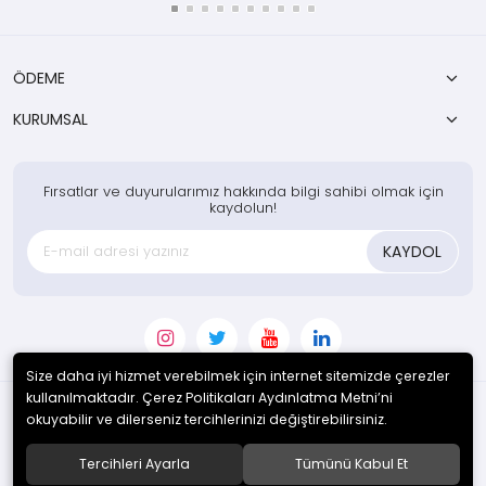
ÖDEME
KURUMSAL
Fırsatlar ve duyurularımız hakkında bilgi sahibi olmak için
kaydolun!
KAYDOL
Size daha iyi hizmet verebilmek için internet sitemizde çerezler
kullanılmaktadır. Çerez Politikaları Aydınlatma Metni’ni
okuyabilir ve dilerseniz tercihlerinizi değiştirebilirsiniz.
© 2020
Enotek Mühendislik ve Danışmanlık Hizm. San. Tic. A.Ş.
. Tüm
hakları saklıdır.
Tercihleri Ayarla
Tümünü Kabul Et