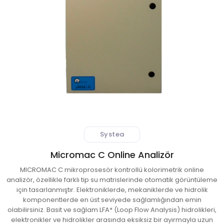
 Atıksu Numune Alma Cihazları
ıksu Online Sistemleri
l Validasyon Sistemleri
ici ve Kestirimci Bakım Cihazları
r-Stokes Alev Sensörleri
Systea
litesi Ölçüm Cihazları
Micromac C Online Analizör
MICROMAC C mikroprosesör kontrollü kolorimetrik online
 Kontrol Sistemleri
analizör, özellikle farklı tip su matrislerinde otomatik görüntüleme
için tasarlanmıştır. Elektroniklerde, mekaniklerde ve hidrolik
aj Atmosferi Test Cihazları
komponentlerde en üst seviyede sağlamlığından emin
olabilirsiniz. Basit ve sağlam LFA* (Loop Flow Analysis) hidrolikleri,
elektronikler ve hidrolikler arasında eksiksiz bir ayırmayla uzun
syon ve Kontrol Sistemleri