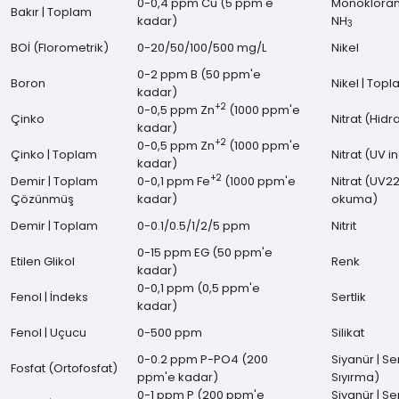
0-0,4 ppm Cu (5 ppm'e
Monoklora
Bakır | Toplam
kadar)
NH
3
BOİ (Florometrik)
0-20/50/100/500 mg/L
Nikel
0-2 ppm B (50 ppm'e
Boron
Nikel | Top
kadar)
+2
0-0,5 ppm Zn
(1000 ppm'e
Çinko
Nitrat (Hid
kadar)
+2
0-0,5 ppm Zn
(1000 ppm'e
Çinko | Toplam
Nitrat (UV 
kadar)
+2
Demir | Toplam
0-0,1 ppm Fe
(1000 ppm'e
Nitrat (UV
Çözünmüş
kadar)
okuma)
Demir | Toplam
0-0.1/0.5/1/2/5 ppm
Nitrit
0-15 ppm EG (50 ppm'e
Etilen Glikol
Renk
kadar)
0-0,1 ppm (0,5 ppm'e
Fenol | İndeks
Sertlik
kadar)
Fenol | Uçucu
0-500 ppm
Silikat
0-0.2 ppm P-PO4 (200
Siyanür | S
Fosfat (Ortofosfat)
ppm'e kadar)
Sıyırma)
0-1 ppm P (200 ppm'e
Siyanür | S