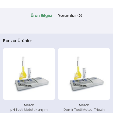
 Cihazlar
Ürün Bilgisi
Yorumlar
(0)
Benzer Ürünler
Merck
Merck
pH Testi Metot : Karışım
Demir Testi Metot : Triazin