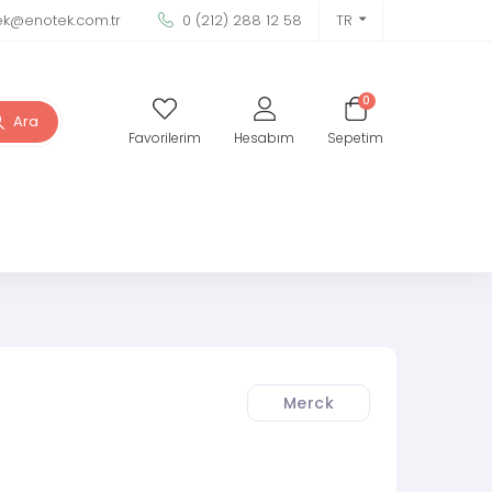
ek@enotek.com.tr
0 (212) 288 12 58
TR
0
Ara
Favorilerim
Hesabım
Sepetim
Merck