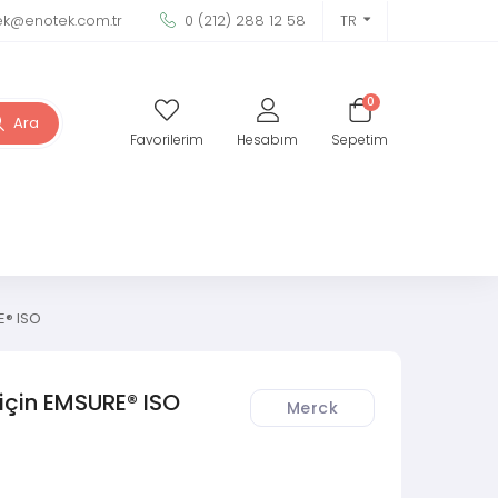
ek@enotek.com.tr
0 (212) 288 12 58
TR
0
Ara
Favorilerim
Hesabım
Sepetim
RE® ISO
z için EMSURE® ISO
Merck