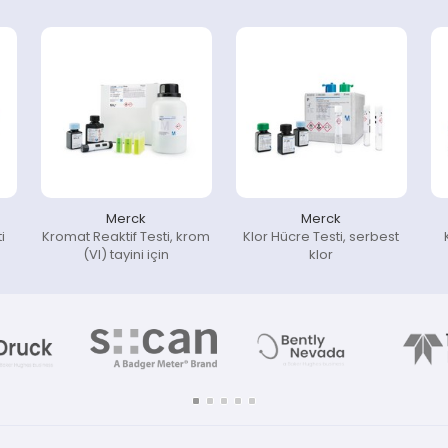
Merck
Merck
i
Kromat Reaktif Testi, krom
Klor Hücre Testi, serbest
(VI) tayini için
klor