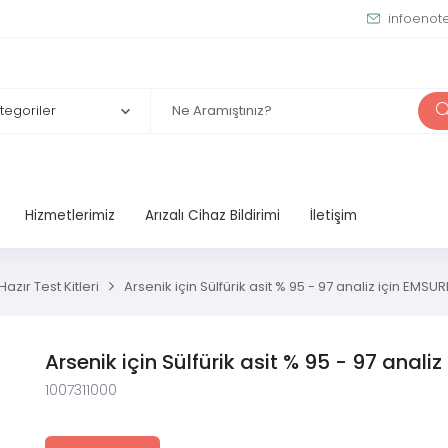
infoenot
Hizmetlerimiz
Arızalı Cihaz Bildirimi
İletişim
azır Test Kitleri
Arsenik için Sülfürik asit % 95 - 97 analiz için EMSU
Arsenik için Sülfürik asit % 95 - 97 anali
1007311000