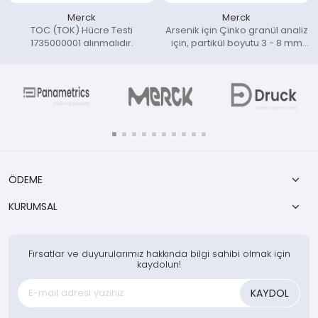
Merck
Merck
TOC (TOK) Hücre Testi
Arsenik için Çinko granül analiz
1735000001 alınmalıdır.
için, partikül boyutu 3 - 8 mm
EMSURE® ISO
ÖDEME
KURUMSAL
Fırsatlar ve duyurularımız hakkında bilgi sahibi olmak için
kaydolun!
KAYDOL