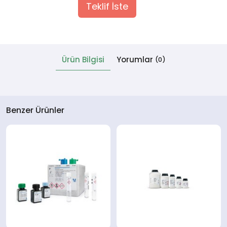
Teklif İste
 Cihazlar
Ürün Bilgisi
Yorumlar
(0)
Benzer Ürünler