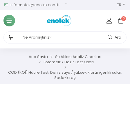
infoenotek@enotek.com.tr
0 (212) 288 12 58
TR
Tüm Kategoriler
0
ve Kalibrasyon Masası
VENLİĞİ VE İŞÇİ SAĞLIĞI CİHAZLARI
Ara
/ SIM Sürekli Atıksu İzleme Sistemleri
Ana Sayfa
Su Atıksu Analiz Cihazları
Fotometrik Hazır Test Kitleri
metreler
COD (KOİ) Hücre Testi Deniz suyu / yüksek klorür içerikli sular:
Soda-kireç
ıksu Analiz Cihazları
s Gaz Analizörleri
s Nem Analizörleri
ç Ölçerler ve Kalibratörler