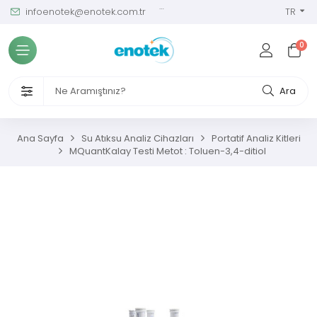
infoenotek@enotek.com.tr
0 (212) 288 12 58
TR
Tüm Kategoriler
0
ve Kalibrasyon Masası
VENLİĞİ VE İŞÇİ SAĞLIĞI CİHAZLARI
Ara
/ SIM Sürekli Atıksu İzleme Sistemleri
Ana Sayfa
Su Atıksu Analiz Cihazları
Portatif Analiz Kitleri
MQuantKalay Testi Metot : Toluen-3,4-ditiol
metreler
ıksu Analiz Cihazları
s Gaz Analizörleri
s Nem Analizörleri
ç Ölçerler ve Kalibratörler