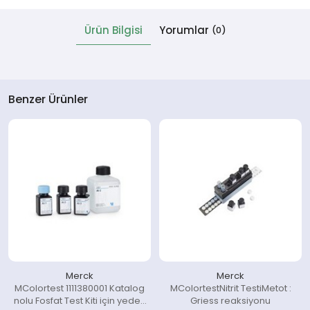
Ürün Bilgisi
Yorumlar
(0)
 Cihazlar
Benzer Ürünler
Merck
Merck
MColortest 1111380001 Katalog
MColortestNitrit TestiMetot :
nolu Fosfat Test Kiti için yedek
Griess reaksiyonu