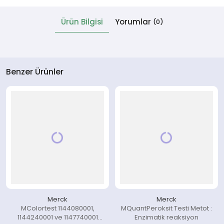
Ürün Bilgisi
Yorumlar
(0)
 Cihazlar
Benzer Ürünler
Merck
Merck
MColortest 1144080001,
MQuantPeroksit Testi Metot :
1144240001 ve 1147740001
Enzimatik reaksiyon