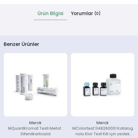
Ürün Bilgisi
Yorumlar
(0)
 Cihazlar
Benzer Ürünler
Merck
Merck
MQuantKromat Testi Metot :
MColortest 1148260001 Katalog
Difenilkarbazid
nolu Klor Test Kiti için yedek