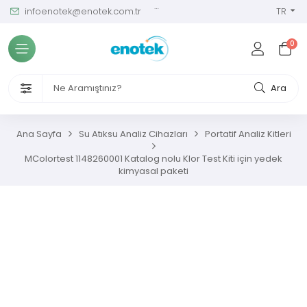
infoenotek@enotek.com.tr
0 (212) 288 12 58
TR
Tüm Kategoriler
0
ve Kalibrasyon Masası
VENLİĞİ VE İŞÇİ SAĞLIĞI CİHAZLARI
Ara
/ SIM Sürekli Atıksu İzleme Sistemleri
Ana Sayfa
Su Atıksu Analiz Cihazları
Portatif Analiz Kitleri
metreler
MColortest 1148260001 Katalog nolu Klor Test Kiti için yedek
kimyasal paketi
ıksu Analiz Cihazları
s Gaz Analizörleri
s Nem Analizörleri
ç Ölçerler ve Kalibratörler