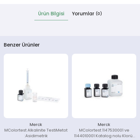
Ürün Bilgisi
Yorumlar
(0)
 Cihazlar
Benzer Ürünler
Merck
Merck
MColortest Alkalinite TestiMetot
MColortest 1147530001 ve
:Asidimetrik
1144010001 Katalog nolu Klorür