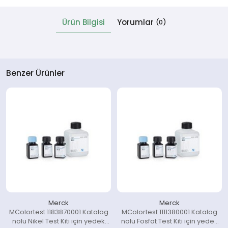
Ürün Bilgisi
Yorumlar
(0)
 Cihazlar
Benzer Ürünler
Merck
Merck
MColortest 1183870001 Katalog
MColortest 1111380001 Katalog
nolu Nikel Test Kiti için yedek
nolu Fosfat Test Kiti için yedek