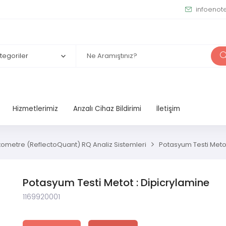
infoenot
Hizmetlerimiz
Arızalı Cihaz Bildirimi
İletişim
tometre (ReflectoQuant) RQ Analiz Sistemleri
Potasyum Testi Metot
Potasyum Testi Metot : Dipicrylamine
1169920001