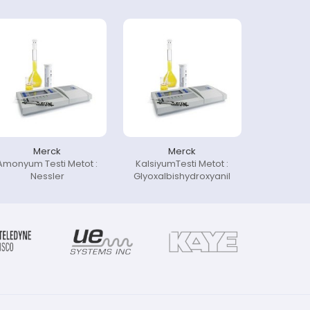
Merck
Merck
Amonyum Testi Metot :
KalsiyumTesti Metot :
Nessler
Glyoxalbishydroxyanil