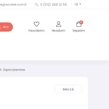
ek@enotek.com.tr
0 (212) 288 12 58
TR
0
Ara
Favorilerim
Hesabım
Sepetim
 : Dipicrylamine
Merck