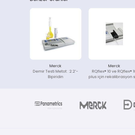
Merck
Merck
Demir Testi Metot : 2.2’-
RQflex® 10 ve RQflex® 1
Bipiridin
plus için rekalibrasyon s