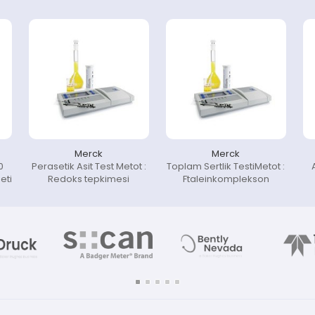
Merck
Merck
0
Perasetik Asit Test Metot :
Toplam Sertlik TestiMetot :
eti
Redoks tepkimesi
Ftaleinkomplekson